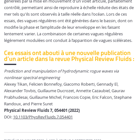
générées par la mise en mouvement d'un volet articulé, parfaitement
contrôlé, permettant ainsi de reproduire à échelle réduite des états de
mer tels qu'ils sont observés à taille réelle dans l'océan. Lors de ces
essais, des vagues régulières ont été générées dans le bassin, dont on
modifie la phase et l’amplitude de leur enveloppe en les faisant
lentement varier. La combinaison de certaines vagues régulières
légèrement modulées ont conduit à l’apparition de vagues scélérates.
Ces essais ont abouti à une nouvelle publication
d’un article dans la revue Physical Review Fluids :
Prediction and manipulation of hydrodynamic rogue waves via
nonlinear spectral engineering
Alexey Tikan, Felicien Bonnefoy, Giacomo Roberti, Gennady El,
Alexander Tovbis, Guillaume Ducrozet, Annette Cazaubiel, Gaurav
Prabhudesai, Guillaume Michel, Francois Copie, Eric Falcon, Stephane
Randoux, and Pierre Suret
Physical Review Fluids 7, 054401 (2022)
DOI:
10.1103/PhysRevFluids.7.054401