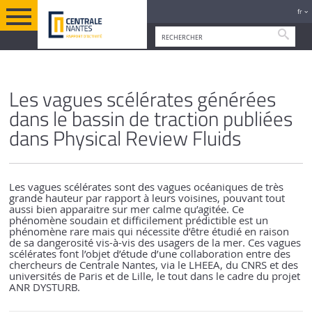
fr
Reche
RECHERCHE ET INNOVATION
RECHERCHE ET INNOVATION EN
VERSION FRANÇAISE
Les vagues scélérates générées
2023
dans le bassin de traction publiées
dans Physical Review Fluids
Les vagues scélérates sont des vagues océaniques de très
grande hauteur par rapport à leurs voisines, pouvant tout
aussi bien apparaitre sur mer calme qu’agitée. Ce
phénomène soudain et difficilement prédictible est un
phénomène rare mais qui nécessite d’être étudié en raison
de sa dangerosité vis-à-vis des usagers de la mer. Ces vagues
scélérates font l’objet d’étude d’une collaboration entre des
chercheurs de Centrale Nantes, via le LHEEA, du CNRS et des
universités de Paris et de Lille, le tout dans le cadre du projet
ANR DYSTURB.