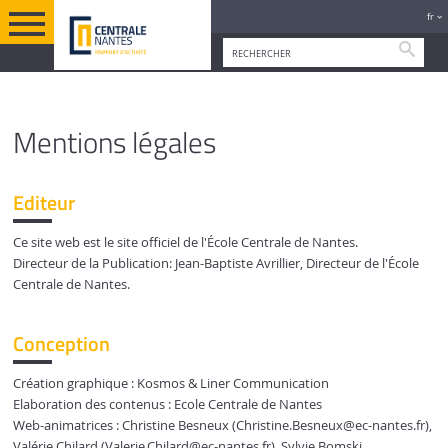
fr
Reche
PIED DE PAGE
VERSION FRANÇAISE
MENTIONS LÉGALES
Mentions légales
Editeur
Ce site web est le site officiel de l'École Centrale de Nantes.
Directeur de la Publication: Jean-Baptiste Avrillier, Directeur de l'École
Centrale de Nantes.
Conception
Création graphique : Kosmos & Liner Communication
Elaboration des contenus : Ecole Centrale de Nantes
Web-animatrices :
Christine Besneux (Christine.Besneux
@ec-nantes.fr)
,
Valérie Chilard (Valerie.Chilard
@ec-nantes.fr)
,
Sylvie Bomski