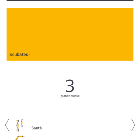
Incubateur
3
grands enjeux
Santé